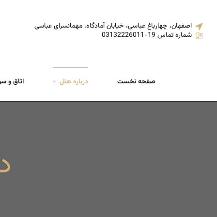
اصفهان، چهارباغ عباسی، خیابان آمادگاه، مهمانسرای عباسی
شماره تماس 19-03132226011
صفحه نخست
درباره هتل
اتاق و س
د