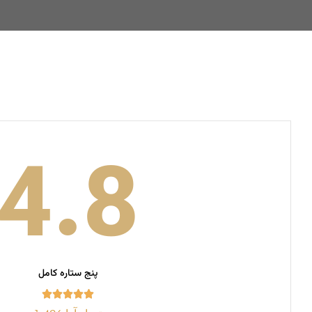
4.8
پنج ستاره کامل




