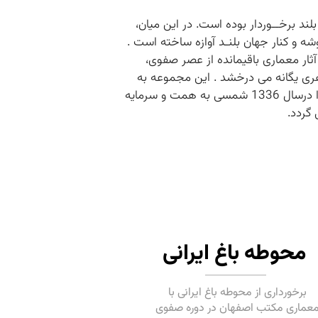
ند برخــوردار بوده است. در این میان،
شه و کنار جهان بلنـد آوازه ساخته است .
ار معماری باقیمانده از عصر صفوی،
وهری یگانه می درخشد . این مجموعه به
دستور شاه سلطان حسین صفوی ساخته شد و وی این مجموعه را به مادر خویش پیشکش نمود .این کاروانسرا درسال 1336 شمسی به همت و سرمایه
گردد.
محوطه باغ ایرانی
برخورداری از محوطه باغ ایرانی با
عماری مکتب اصفهان در دوره صفوی