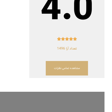
4.0





تعداد آرا 1496
مشاهده تمامی نظرات