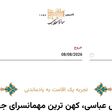
وئیت
رستوران های هتل
تالارها و سالن ها
رویدادها
خروج
تجربه یک اقامت به یادماندنی
 عباسی، کهن ترین مهمانسرای جه