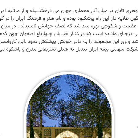
 تابان در میان آثار معماری جهان می درخشــیده و از مرتـبه ای بل
 طلایه دار این راه پرشکـوه بوده و نام هنر و فرهنگ ایران را در گو
 عظمت و شکوهی بهره مند شد که نصف جهانش نامـیدند . در میان آث
یـی برجـای مانـده است که در کنـار خیـابان چـهارباغ اصفهان چون گ
شرکت سهامی بیمه ایران تبدیل به هتلی تشریفاتی،مدرن و باشکوه می 
م